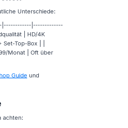
tliche Unterschiede:
-----------|-------------
dqualität | HD/4K
+ Set-Top-Box | |
.99/Monat | Oft über
hop Guide
und
e
n achten: