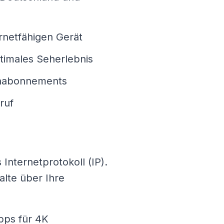
rnetfähigen Gerät
optimales Seherlebnis
itenabonnements
ruf
Internetprotokoll (IP).
alte über Ihre
bps für 4K