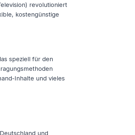
evision) revolutioniert
xible, kostengünstige
as speziell für den
rtragungsmethoden
and-Inhalte und vieles
s Deutschland und