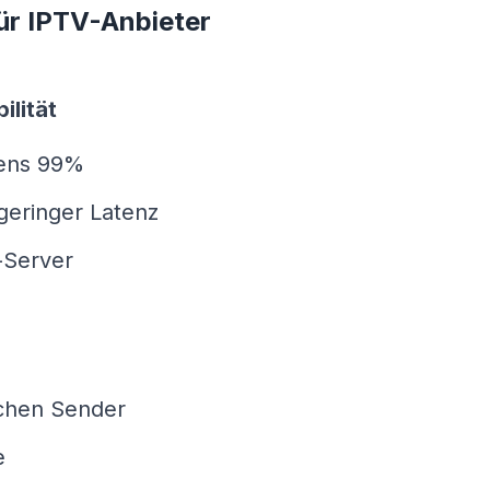
für IPTV-Anbieter
ilität
tens 99%
geringer Latenz
-Server
schen Sender
e