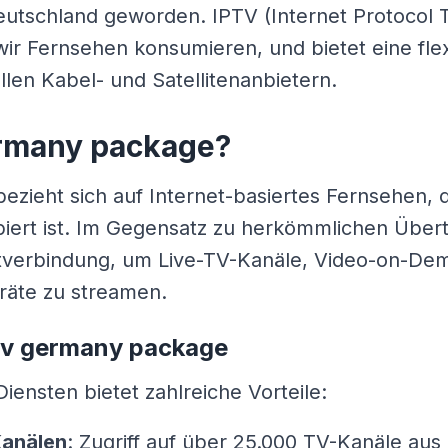
tschland geworden. IPTV (Internet Protocol Tel
wir Fernsehen konsumieren, und bietet eine fle
ellen Kabel- und Satellitenanbietern.
ermany package?
zieht sich auf Internet-basiertes Fernsehen, d
piert ist. Im Gegensatz zu herkömmlichen Übe
etverbindung, um Live-TV-Kanäle, Video-on-Dem
eräte zu streamen.
ptv germany package
ensten bietet zahlreiche Vorteile:
Kanälen
: Zugriff auf über 25.000 TV-Kanäle au