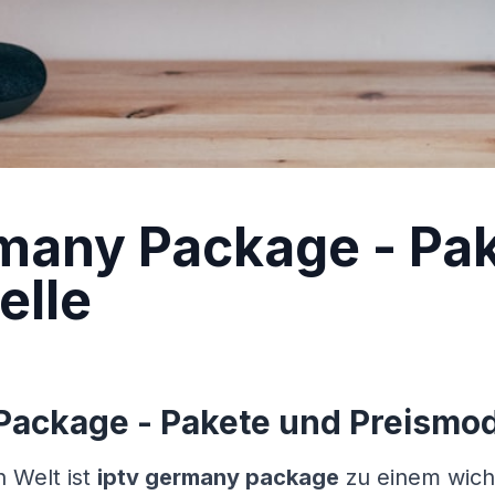
many Package - Pa
elle
ackage - Pakete und Preismod
n Welt ist
iptv germany package
zu einem wich