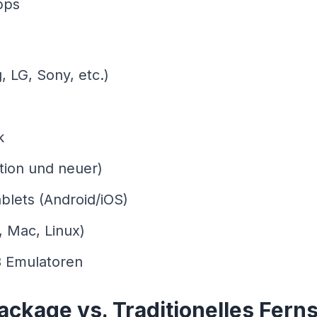
bps
 LG, Sony, etc.)
k
tion und neuer)
lets (Android/iOS)
 Mac, Linux)
 Emulatoren
ackage vs. Traditionelles Fern