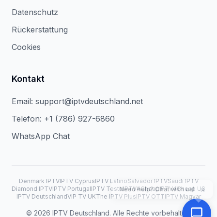
Datenschutz
Rückerstattung
Cookies
Kontakt
Email:
support@iptvdeutschland.net
Telefon:
+1 (786) 927-6860
WhatsApp Chat
Denmark IPTV
IPTV Cyprus
IPTV Latino
Salvador IPTV
Saudi IPTV
×
Need help? Chat with us!
Diamond IPTV
IPTV Portugal
IPTV Teste
IPTV4Cheap
IPTV4Cheap US
IPTV Deutschland
VIP TV UK
The IPTV Plus
IPTV OTT
IPTV Magyar
©
2026
IPTV Deutschland. Alle Rechte vorbehalten.